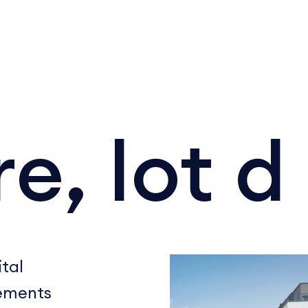
e, lot d
ital
gements