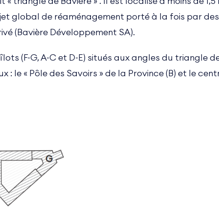
t « triangle de Bavière » . Il est localisé à moins de 1,
ojet global de réaménagement porté à la fois par des o
rivé (Bavière Développement SA).
îlots (F-G, A-C et D-E) situés aux angles du triangle 
 le « Pôle des Savoirs » de la Province (B) et le centr