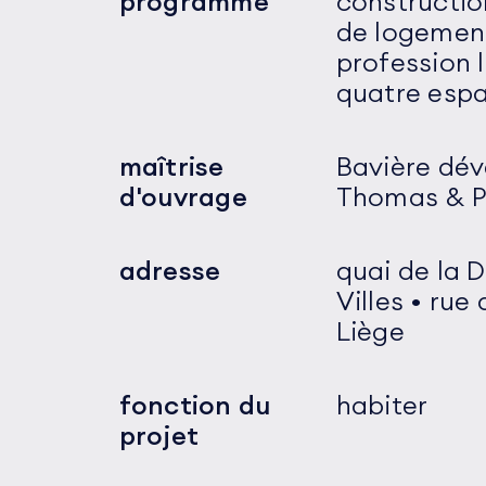
programme
constructi
de logement
profession 
quatre esp
maîtrise
Bavière dé
d'ouvrage
Thomas & Pi
adresse
quai de la 
Villes • rue
Liège
fonction du
habiter
projet