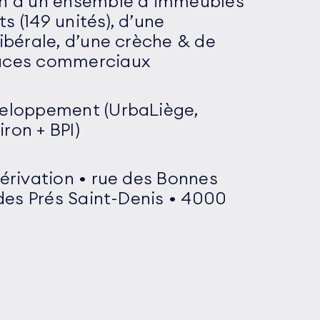
on d’un ensemble d’immeubles
s (149 unités), d’une
libérale, d’une crèche & de
aces commerciaux
veloppement (UrbaLiège,
ron + BPI)
Dérivation • rue des Bonnes
 des Prés Saint-Denis • 4000