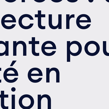
tecture
ante po
té en
ition