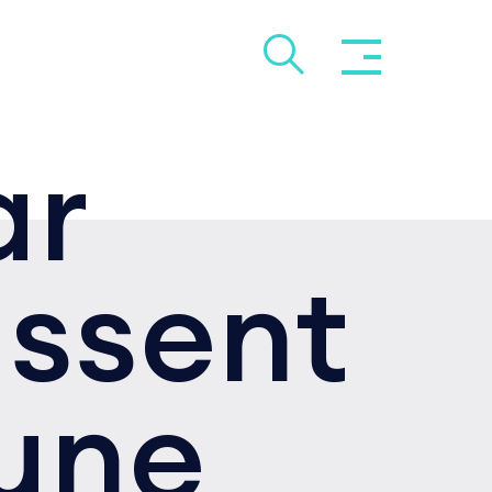
ar
issent
 une