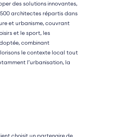
pper des solutions innovantes,
.500 architectes répartis dans
ture et urbanisme, couvrant
sirs et le sport, les
t adoptée, combinant
lorisons le contexte local tout
otamment l’urbanisation, la
ent choisit un partenaire de