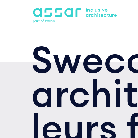
Sweco
archi
leurs 