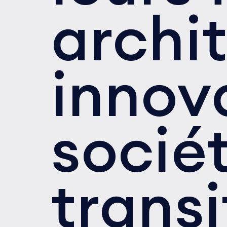
archi
innov
socié
trans