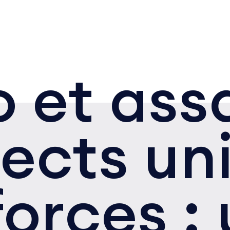
 et ass
tects un
forces :